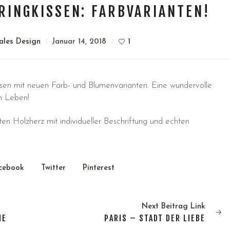
RINGKISSEN: FARBVARIANTEN!
rales Design
Januar 14, 2018
1
issen mit neuen Farb- und Blumenvarianten. Eine wundervolle
m Leben!
en Holzherz mit individueller Beschriftung und echten
cebook
Twitter
Pinterest
Next
Beitrag
Link
IE
PARIS – STADT DER LIEBE