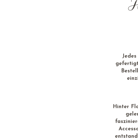
H
Jedes
gefertig
Bestel
einz
Hinter Fl
geler
faszinie
Accesso
entstand