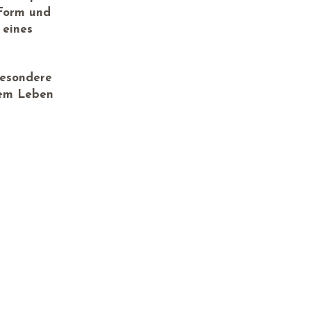
 Form und
 eines
besondere
rem Leben