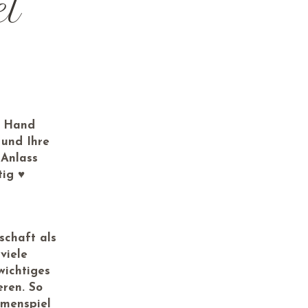
el
n Hand
 und Ihre
 Anlass
tig ♥
schaft als
viele
wichtiges
eren. So
mmenspiel