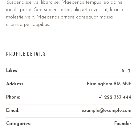
Suspendisse vel libero se. Maecenas tempus leo ac nisi
iaculis porta. Sed sapien tortor, aliquet a velit ut, lacinia
molestie velit. Maecenas ornare consequat massa
ullamcorper dapibus.
PROFILE DETAILS
Likes:
6
Address:
Birmingham B18 6NF
Phone:
+1 222 333 444
Email:
example@example.com
Categories:
Founder